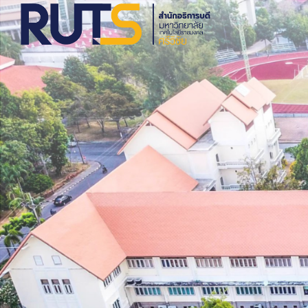
Skip
to
content
S
fo