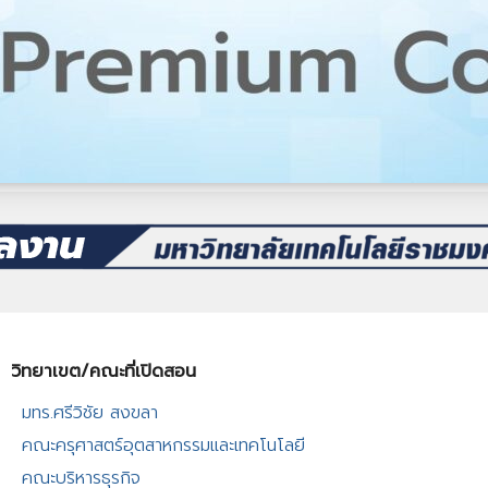
วิทยาเขต/คณะที่เปิดสอน​
มทร.ศรีวิชัย สงขลา​
คณะครุศาสตร์อุตสาหกรรมและเทคโนโลยี​
คณะบริหารธุรกิจ​