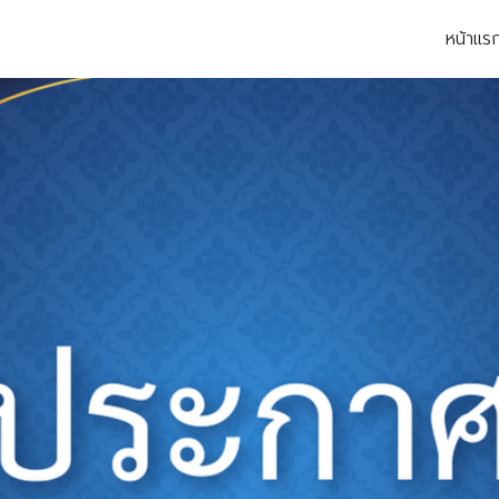
หน้าแร
earch
r: