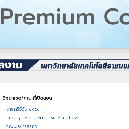
วิทยาเขต/คณะที่เปิดสอน​
มทร.ศรีวิชัย สงขลา​
คณะครุศาสตร์อุตสาหกรรมและเทคโนโลยี​
คณะบริหารธุรกิจ​