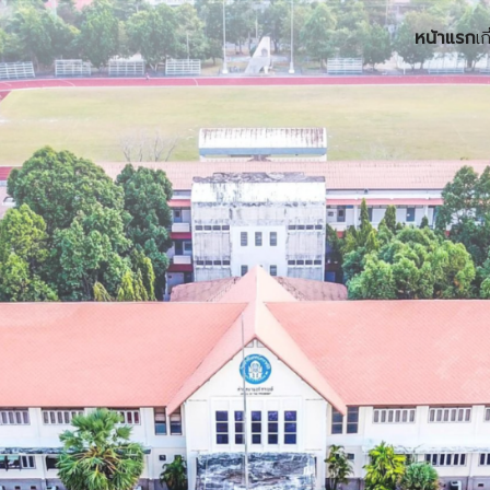
หน้าแรก
เก
earch
r: