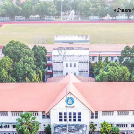
หน้าแรก
เก
earch
r: