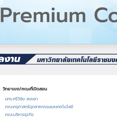
วิทยาเขต/คณะที่เปิดสอน​
มทร.ศรีวิชัย สงขลา​
คณะครุศาสตร์อุตสาหกรรมและเทคโนโลยี​
คณะบริหารธุรกิจ​